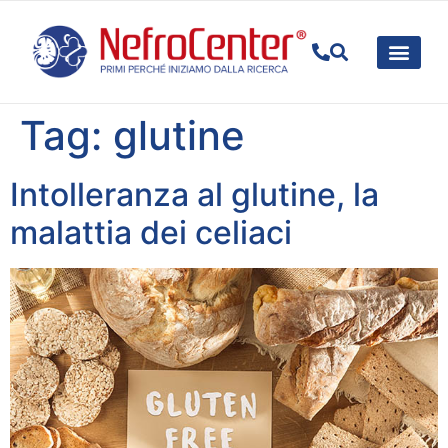
PER IL P
SPECIALIT
RICERC
Tag:
glutine
Intolleranza al glutine, la
malattia dei celiaci