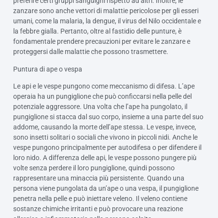
preferire certi gruppi sanguigni rispetto ad altri. Inoltre, le
zanzare sono anche vettori di malattie pericolose per gli esseri
umani, come la malaria, la dengue, il virus del Nilo occidentale e
la febbre gialla. Pertanto, oltre al fastidio delle punture, è
fondamentale prendere precauzioni per evitare le zanzare e
proteggersi dalle malattie che possono trasmettere.
Puntura di ape o vespa
Le api e le vespe pungono come meccanismo di difesa. L’ape
operaia ha un pungiglione che può conficcarsi nella pelle del
potenziale aggressore. Una volta che l’ape ha pungolato, il
pungiglione si stacca dal suo corpo, insieme a una parte del suo
addome, causando la morte dell’ape stessa. Le vespe, invece,
sono insetti solitari o sociali che vivono in piccoli nidi. Anche le
vespe pungono principalmente per autodifesa o per difendere il
loro nido. A differenza delle api, le vespe possono pungere più
volte senza perdere il loro pungiglione, quindi possono
rappresentare una minaccia più persistente. Quando una
persona viene pungolata da un’ape o una vespa, il pungiglione
penetra nella pelle e può iniettare veleno. Il veleno contiene
sostanze chimiche irritanti e può provocare una reazione