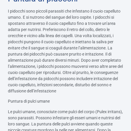
I pidocchi sono piccoli parassiti che infestano il cuoio capelluto
umano. E si nutrono del sangue del loro ospite. I pidocchi si
spostano attraverso il cuoio capelluto fino a trovare un’area
adatta per nutrirsi. Preferiscono il retro del collo, dietro le
orecchie e vicino alla linea dei capelli. Una volta localizzati, i
pidocchi pungono il cuoio capelluto e iniettano la saliva per
evitare che il sangue si coaguli durante l’alimentazione. La
puntura dei pidocchi può causare prurito e irritazione. Il di
alimentazione può durare diversi minuti. Dopo aver completato
l’alimentazione, i pidocchi possono muoversi verso altre aree del
cuoio capelluto per riprodursi. Oltre al prurito, le conseguenze
dell’infestazione da pidocchi possono includere irritazione del
cuoio capelluto, infezioni secondarie, disturbo del sonno e
diffusione dell’infestazione
Puntura di pulci umane
Le pulci umane, conosciute come pulci del corpo (Pulex irritans),
sono parassiti. Possono infestare gli esseri umani e nutrirsi del
loro sangue. La puntura delle pulci avviene quando queste
piccole creature mordono la pelle per alimentarsi. Dopo la