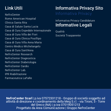
Link Utili
Informativa Privacy Sito
Informativa Privacy
NefroCenter
Rome American Hospital
Informativa Privacy Candidature
Clinica Santa Rita
Informative Legali
Casa di Salute Santa Lucia
Casa di Cura Ospedale Internazionale
Qualità
Casa di Cura Villa dei Fiori
Società Trasparente
Casa di Cura Clinica Posillipo
Casa di Cura Villa Anna Maria
Centro Medico Michelangelo
Casa di Cura Sant'Anna
NefroCenter Research
NefroCenter Diagnostica
NefroCenter Diabetologia
NefroCenter Cardio
NefroCenter Lab.
IPR Riabilitazione
Farmaceutica LaFaRe
NefroCenter Scarl
| p.iva 07572331218 - Gruppo di società soggetto ad
attività di direzione e coordinamento della Meg S.r.l. - via Tironi, 3 - Torre
del Greco (NA) | p.iva 07019051213
Progettato da Area Comunicazione | Gruppo NefroCenter