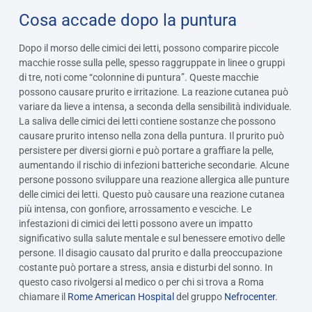
Cosa accade dopo la puntura
Dopo il morso delle cimici dei letti, possono comparire piccole
macchie rosse sulla pelle, spesso raggruppate in linee o gruppi
di tre, noti come “colonnine di puntura”. Queste macchie
possono causare prurito e irritazione. La reazione cutanea può
variare da lieve a intensa, a seconda della sensibilità individuale.
La saliva delle cimici dei letti contiene sostanze che possono
causare prurito intenso nella zona della puntura. Il prurito può
persistere per diversi giorni e può portare a graffiare la pelle,
aumentando il rischio di infezioni batteriche secondarie. Alcune
persone possono sviluppare una reazione allergica alle punture
delle cimici dei letti. Questo può causare una reazione cutanea
più intensa, con gonfiore, arrossamento e vesciche. Le
infestazioni di cimici dei letti possono avere un impatto
significativo sulla salute mentale e sul benessere emotivo delle
persone. Il disagio causato dal prurito e dalla preoccupazione
costante può portare a stress, ansia e disturbi del sonno. In
questo caso rivolgersi al medico o per chi si trova a Roma
chiamare il
Rome American Hospital
del gruppo
Nefrocenter
.