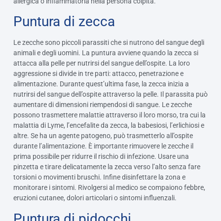
allergica o infiammatoria nella persona colpita.
Puntura di zecca
Le zecche sono piccoli parassiti che si nutrono del sangue degli
animali e degli uomini. La puntura avviene quando la zecca si
attacca alla pelle per nutrirsi del sangue dell’ospite. La loro
aggressione si divide in tre parti: attacco, penetrazione e
alimentazione.
Durante quest’ultima fase, la zecca inizia a
nutrirsi del sangue dell’ospite attraverso la pelle. Il parassita può
aumentare di dimensioni riempendosi di sangue. Le zecche
possono trasmettere malattie attraverso il loro morso, tra cui la
malattia di Lyme, l’encefalite da zecca, la babesiosi, l’erlichiosi e
altre. Se ha un agente patogeno, può trasmetterlo all’ospite
durante l’alimentazione. È importante rimuovere le zecche il
prima possibile per ridurre il rischio di infezione. Usare una
pinzetta e tirare delicatamente la zecca verso l’alto senza fare
torsioni o movimenti bruschi. Infine disinfettare la zona e
monitorare i sintomi. Rivolgersi al medico se compaiono febbre,
eruzioni cutanee, dolori articolari o sintomi influenzali.
Puntura di pidocchi