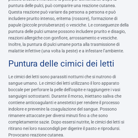
puntura delle pulci, può comparire una reazione cutanea.
Questa reazione può variare da persona a persona e può
includere prurito intenso, eritema (rossore), formazione di
papule (piccole protuberanze) o vesciche. Le conseguenze della
puntura delle pulci umane possono includere prurito e disagio,
reazioni allergiche con gonfiore, arrossamento e vesciche.
Inoltre, la puntura di pulci umane porta alla trasmissione di
malattie infettive (una volta la peste) e a infestare l’ambiente.
Puntura delle cimici dei letti
Le cimici dei letti sono parassiti notturni che si nutrono di
sangue umano. Le cimici dei letti utilizzano il loro apparato
boccale per perforare la pelle dell’ospite e raggiungere i vasi
sanguigni sottostanti. Durante il morso, iniettano saliva che
contiene anticoagulanti e anestetici per rendere il processo
indolore e prevenire la coagulazione del sangue. Possono
rimanere attaccate per diversi minuti fino a che sono
completamente sazie. Dopo essersi nutrite, le cimici dei letti si
ritirano nei loro nascondigli per digerire il pasto e riprodursi.
Provocano reazione cutanea.