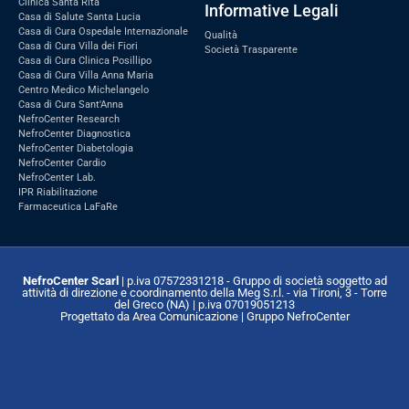
Clinica Santa Rita
Informative Legali
Casa di Salute Santa Lucia
Casa di Cura Ospedale Internazionale
Qualità
Casa di Cura Villa dei Fiori
Società Trasparente
Casa di Cura Clinica Posillipo
Casa di Cura Villa Anna Maria
Centro Medico Michelangelo
Casa di Cura Sant'Anna
NefroCenter Research
NefroCenter Diagnostica
NefroCenter Diabetologia
NefroCenter Cardio
NefroCenter Lab.
IPR Riabilitazione
Farmaceutica LaFaRe
NefroCenter Scarl
| p.iva 07572331218 - Gruppo di società soggetto ad
attività di direzione e coordinamento della Meg S.r.l. - via Tironi, 3 - Torre
del Greco (NA) | p.iva 07019051213
Progettato da Area Comunicazione | Gruppo NefroCenter
Disclaimer:
Alcune immagini di questo sito sono
realizzate con strumenti di intelligenza artificiale
generativa, selezionate dalla nostra redazione e
utilizzate a scopo illustrativo. Non ritraggono persone
reali.