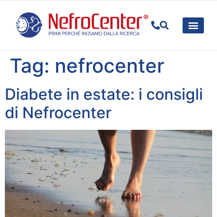
PER IL P
SPECIALIT
RICERC
Tag:
nefrocenter
Diabete in estate: i consigli
di Nefrocenter